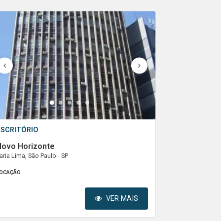
1
2
3
4
5
ESCRITÓRIO
Novo Horizonte
aria Lima, São Paulo - SP
OCAÇÃO
VER MAIS