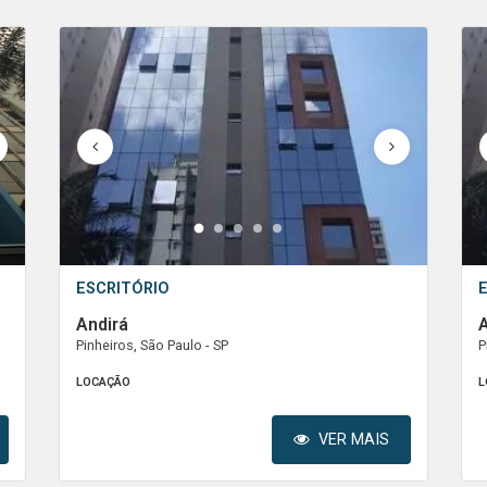
1
2
3
4
5
ESCRITÓRIO
Andirá
A
Pinheiros, São Paulo - SP
P
LOCAÇÃO
L
VER MAIS