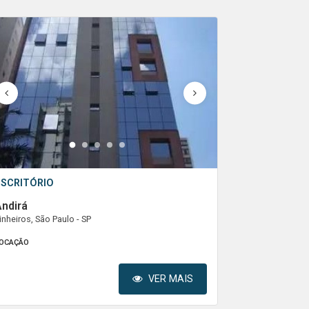
1
2
3
4
5
ESCRITÓRIO
ndirá
inheiros, São Paulo - SP
OCAÇÃO
VER MAIS