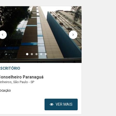
1
2
3
4
5
ESCRITÓRIO
Conselheiro Paranaguá
inheiros, São Paulo - SP
OCAÇÃO
VER MAIS