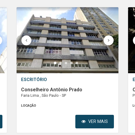
1
2
3
4
5
ESCRITÓRIO
Conselheiro Antônio Prado
Faria Lima , São Paulo - SP
P
LOCAÇÃO
L
VER MAIS