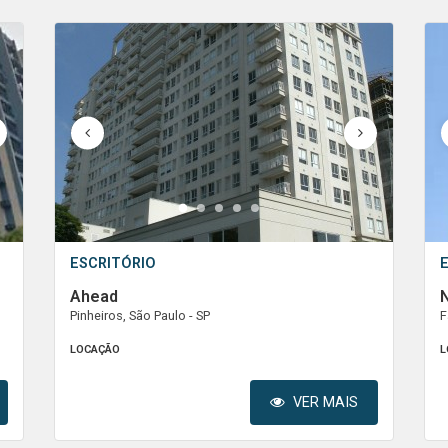
1
2
3
4
5
ESCRITÓRIO
Ahead
Pinheiros, São Paulo - SP
F
LOCAÇÃO
L
VER MAIS