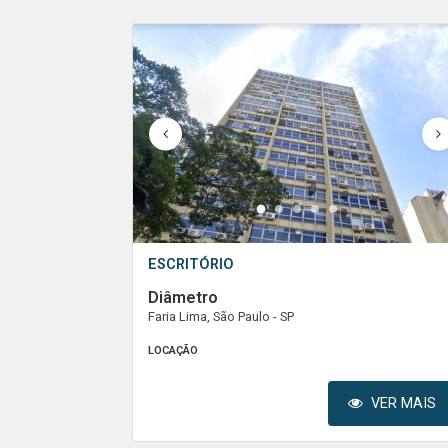
1
2
3
4
5
ESCRITÓRIO
Diâmetro
Faria Lima, São Paulo - SP
LOCAÇÃO
VER MAIS