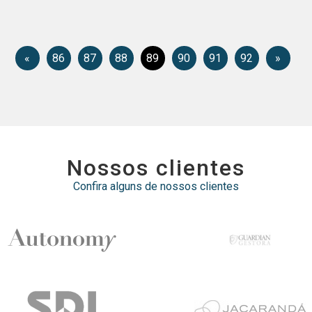
«
86
87
88
89
90
91
92
»
nossos clientes
Confira alguns de nossos clientes