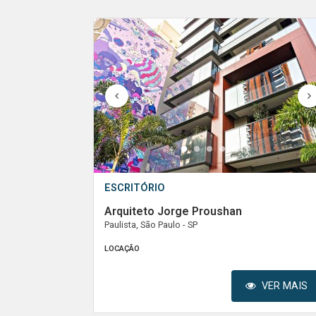
1
2
3
4
5
ESCRITÓRIO
Arquiteto Jorge Proushan
Paulista, São Paulo - SP
LOCAÇÃO
VER MAIS