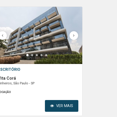
1
2
3
4
5
ESCRITÓRIO
ita Corá
inheiros, São Paulo - SP
OCAÇÃO
VER MAIS