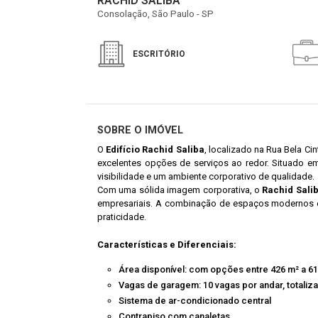
RACHID SALIBA
Consolação, São Paulo - SP
ESCRITÓRIO
SOBRE O IMÓVEL
O
Edifício Rachid Saliba
, localizado na Rua Bela Ci
excelentes opções de serviços ao redor. Situado e
visibilidade e um ambiente corporativo de qualidade.
Com uma sólida imagem corporativa, o
Rachid Sali
empresariais. A combinação de espaços modernos e 
praticidade.
Características e Diferenciais:
Área disponível: com opções entre 426 m² a 6
Vagas de garagem: 10 vagas por andar, totaliz
Sistema de ar-condicionado central
Contrapiso com canaletas