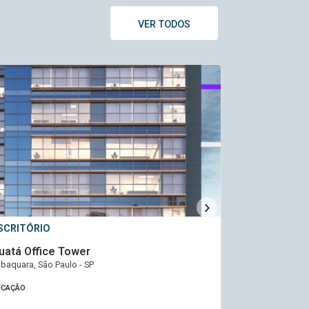
VER TODOS
SCRITÓRIO
ESCRITÓRIO
uatá Office Tower
Complexo Pa
baquara, São Paulo - SP
Paulista, São Pa
OCAÇÃO
LOCAÇÃO