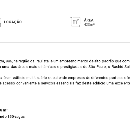
ÁREA
LOCAÇÃO
423m²
ntra, 986, na região da Paulista, é um empreendimento de alto padrão que com
m uma das áreas mais dinâmicas e prestigiadas de São Paulo, o Rachid Sali
ba
é um edifício multiusuário que atende empresas de diferentes portes e ofer
acesso conveniente a serviços essenciais faz deste edifício uma excelente
18 m²
ando 150 vagas