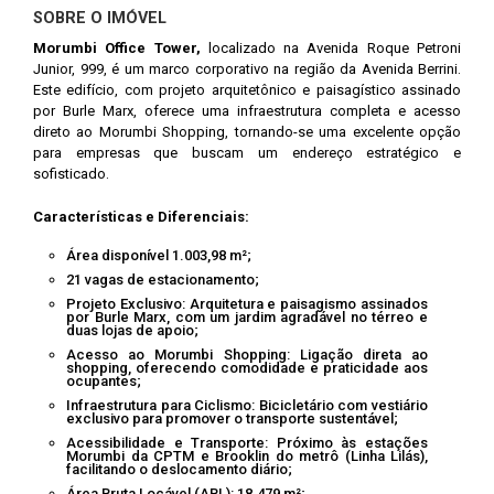
SOBRE O IMÓVEL
Morumbi Office Tower,
localizado na Avenida Roque Petroni
Junior, 999, é um marco corporativo na região da Avenida Berrini.
Este edifício, com projeto arquitetônico e paisagístico assinado
por Burle Marx, oferece uma infraestrutura completa e acesso
direto ao Morumbi Shopping, tornando-se uma excelente opção
para empresas que buscam um endereço estratégico e
sofisticado.
Características e Diferenciais:
Área disponível 1.003,98 m²;
21 vagas de estacionamento;
Projeto Exclusivo: Arquitetura e paisagismo assinados
por Burle Marx, com um jardim agradável no térreo e
duas lojas de apoio;
Acesso ao Morumbi Shopping: Ligação direta ao
shopping, oferecendo comodidade e praticidade aos
ocupantes;
Infraestrutura para Ciclismo: Bicicletário com vestiário
exclusivo para promover o transporte sustentável;
Acessibilidade e Transporte: Próximo às estações
Morumbi da CPTM e Brooklin do metrô (Linha Lilás),
facilitando o deslocamento diário;
Área Bruta Locável (ABL): 18.479 m²;