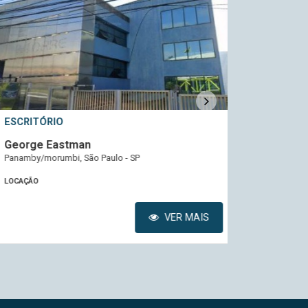
SCRITÓRIO
ESCRITÓRIO
eorge Eastman
Monousuári
namby/morumbi, São Paulo - SP
Pinheiros, São P
OCAÇÃO
LOCAÇÃO
VER MAIS