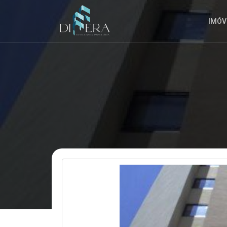
ENTENDO
QUE
IMÓV
POSSO
CANCELAR
A
INSCRIÇÃO
A
QUALQUER
MOMENTO.
ENVIAR