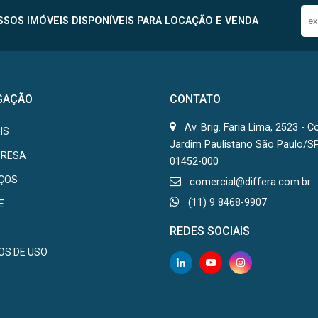
SOS IMÓVEIS DISPONÍVEIS PARA LOCAÇÃO E VENDA
GAÇÃO
CONTATO
Av. Brig. Faria Lima, 2523 - C
IS
Jardim Paulistano São Paulo/S
PRESA
01452-000
IÇOS
comercial@differa.com.br
(11) 9 8468-9907
E
REDES SOCIAIS
OS DE USO