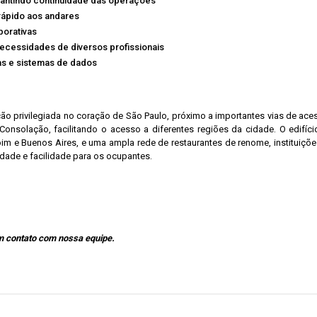
arantindo continuidade das operações
rápido aos andares
porativas
ecessidades de diversos profissionais
cas e sistemas de dados
ão privilegiada no coração de São Paulo, próximo a importantes vias de ace
e Consolação, facilitando o acesso a diferentes regiões da cidade. O edif
m e Buenos Aires, e uma ampla rede de restaurantes de renome, instituições 
dade e facilidade para os ocupantes.
em contato com nossa equipe.