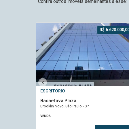
Confira outros imóveis semelhantes a esse:
6.620.000,00
R$ 1.200.000,0
ESCRITÓRIO
Monousuário La Defense
Liberdade, São Paulo - SP
VENDA