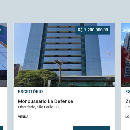
0
ESCRITÓRIO
E
Zabo FL Corporate
L
Faria Lima, São Paulo - SP
Br
LOCAÇÃO
V