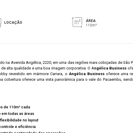
ÁREA
LOCAÇÃO
110m²
ado na Avenida Angélica, 2220, em uma das regiões mais cobiçadas de São Pa
s de alta qualidade e uma boa imagem corporativa. O A
ngélica Business
ofe
obby revestido em mármore Carrara, o
Angélica Business
oferece uma re
a na cobertura oferece uma vista panorâmica para o vale do Pacaembu, sen
tos de 110m² cada
o em todas as áreas
lexibilidade no layout
ontrole e eficiência