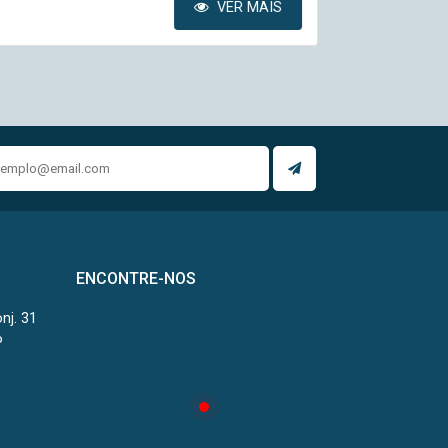
VER MAIS
ENCONTRE-NOS
onj. 31
P