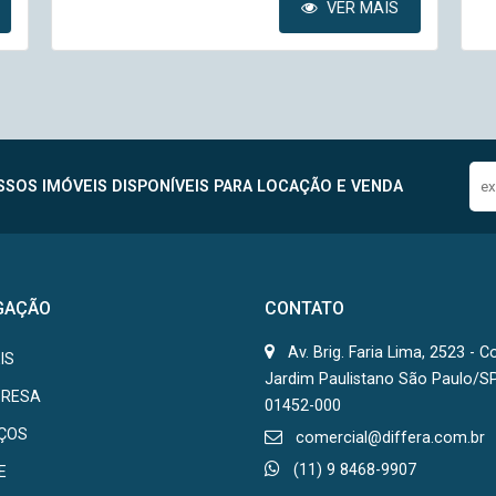
VER MAIS
SOS IMÓVEIS DISPONÍVEIS PARA LOCAÇÃO E VENDA
GAÇÃO
CONTATO
Av. Brig. Faria Lima, 2523 - C
IS
Jardim Paulistano São Paulo/S
PRESA
01452-000
IÇOS
comercial@differa.com.br
(11) 9 8468-9907
E