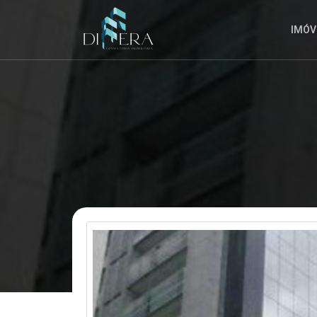
A
INSCRIÇÃO
A
IMÓV
QUALQUER
MOMENTO.
ENVIAR