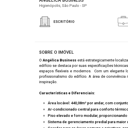
ANGÉLICA BUSINESS
Higienópolis, São Paulo - SP
ESCRITÓRIO
SOBRE O IMÓVEL
O
Angélica Business
está estrategicamente localiz
edifício se destaca por suas especificações técnica
espaços flexíveis e modernos. Com um elegante l
profissionalismo do edifício. A área de convivênci
inspiração.
Características e Diferenciais:
Área locável: 440,08m² por andar, com conjun
Ar-condicionado central para conforto térmic
Piso elevado e forro modular, proporcionando f
Sistema de gerenciamento predial para maior c