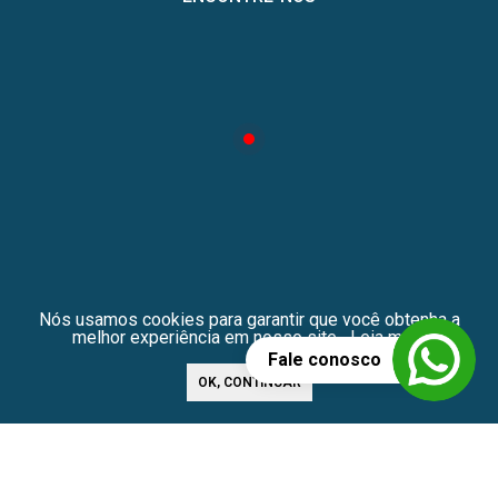
Nós usamos cookies para garantir que você obtenha a
melhor experiência em nosso site.
Leia mais
© Differa 2026 - Todos os direitos reservados - CRECI/SP n. 43671-
J
OK, CONTINUAR
×
BUSCA
PERSONALIZADA