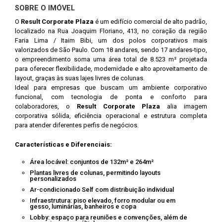
SOBRE O IMÓVEL
O
Result Corporate Plaza
é um edifício comercial de alto padrão,
localizado na Rua Joaquim Floriano, 413, no coração da região
Faria Lima / Itaim Bibi, um dos polos corporativos mais
valorizados de São Paulo. Com 18 andares, sendo 17 andares-tipo,
o empreendimento soma uma área total de 8.523 m² projetada
para oferecer flexibilidade, modernidade e alto aproveitamento de
layout, graças às suas lajes livres de colunas.
Ideal para empresas que buscam um ambiente corporativo
funcional, com tecnologia de ponta e conforto para
colaboradores, o
Result Corporate Plaza
alia imagem
corporativa sólida, eficiência operacional e estrutura completa
para atender diferentes perfis de negócios.
Características e Diferenciais:
Área locável: conjuntos de 132m² e 264m²
Plantas livres de colunas, permitindo layouts
personalizados
Ar-condicionado Self com distribuição individual
Infraestrutura: piso elevado, forro modular ou em
gesso, luminárias, banheiros e copa
Lobby: espaço para reuniões e convenções, além de