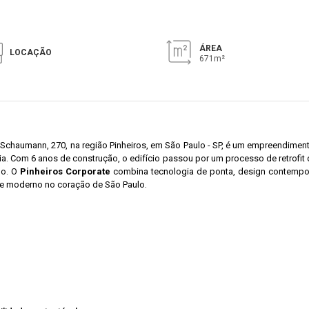
ÁREA
LOCAÇÃO
671m²
Schaumann, 270, na região Pinheiros, em São Paulo - SP, é um empreendiment
ia. Com 6 anos de construção, o edifício passou por um processo de retrofi
do. O
Pinheiros Corporate
combina tecnologia de ponta, design contempor
 e moderno no coração de São Paulo.