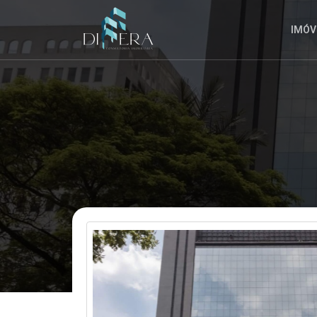
CANCELAR
A
INSCRIÇÃO
IMÓV
A
QUALQUER
MOMENTO.
ENVIAR