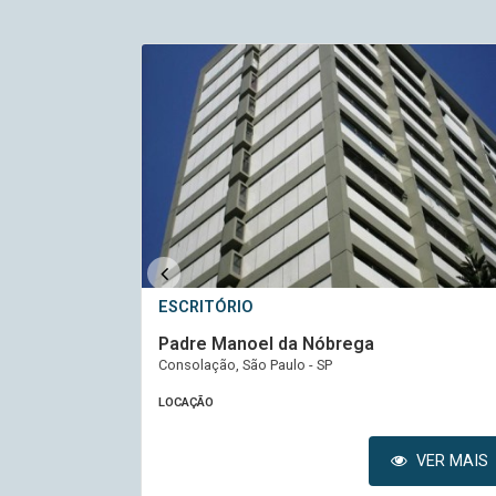
ESCRITÓRIO
Padre Manoel da Nóbrega
Consolação, São Paulo - SP
LOCAÇÃO
VER MAIS
VER MAIS