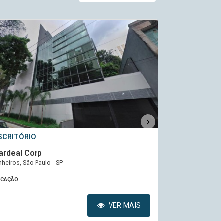
SCRITÓRIO
ESCRITÓRIO
ardeal Corp
Ptolomeu
nheiros, São Paulo - SP
Vila Socorro, Sã
OCAÇÃO
LOCAÇÃO
VER MAIS