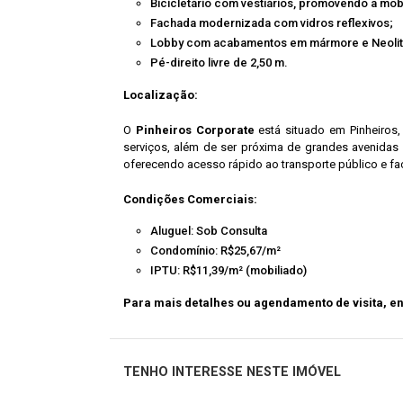
Bicicletário com vestiários, promovendo a mobi
Fachada modernizada com vidros reflexivos;
Lobby com acabamentos em mármore e Neolit
Pé-direito livre de 2,50 m.
Localização:
O
Pinheiros Corporate
está situado em Pinheiros,
serviços, além de ser próxima de grandes avenidas 
oferecendo acesso rápido ao transporte público e fa
Condições Comerciais:
Aluguel: Sob Consulta
Condomínio: R$25,67/m²
IPTU: R$11,39/m² (mobiliado)
Para mais detalhes ou agendamento de visita, e
TENHO INTERESSE NESTE IMÓVEL