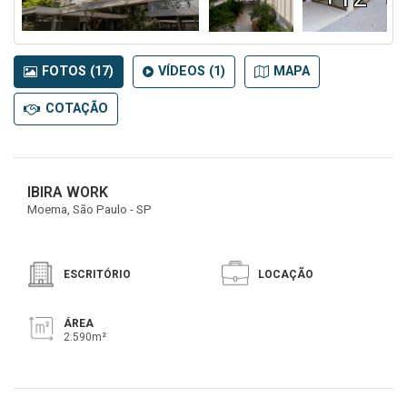
FOTOS (17)
VÍDEOS (1)
MAPA
COTAÇÃO
IBIRA WORK
Moema, São Paulo - SP
ESCRITÓRIO
LOCAÇÃO
ÁREA
2.590m²