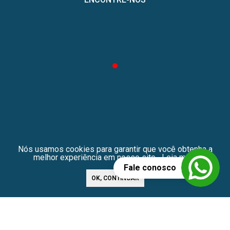
Nós usamos cookies para garantir que você obtenha a
melhor experiência em nosso site.
Leia mais
© Differa 2026 - Todos os direitos reservados - CRECI/SP n. 43671-
J
OK, CONTINUAR
×
BUSCA
PERSONALIZADA