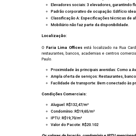
Elevadores sociais: 3 elevadores, garantindo fl
Padrão corporativo de ocupação: Edifício idea
Classificação A: Especificações técnicas de a
Mobiliário não faz parte da disponibilidade.
Localização:
O
Faria Lima Offices
está localizado na Rua Card
restaurantes, bancos, academias e centros comercia
Paulo.
Proximidade às principais avenidas: Como a Ave
Ampla oferta de serviços: Restaurantes, banc
Facilidade de transporte: Bem conectado às pr
Condições Comerciais:
Aluguel: R$132,47/m²
Condomínio: R$19,65/m²
IPTU: R$19,70/m²
Valor do Pacote: R$20.102
Os valores de locação, condomínio e IPTU mencionad