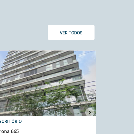
VER TODOS
SCRITÓRIO
ESCRITÓRIO
rona 665
Tower Bridg