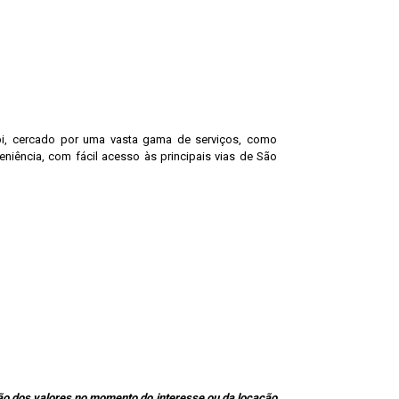
ibi, cercado por uma vasta gama de serviços, como
niência, com fácil acesso às principais vias de São
o dos valores no momento do interesse ou da locação