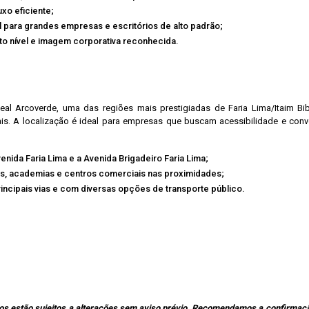
uxo eficiente;
l para grandes empresas e escritórios de alto padrão;
lto nível e imagem corporativa reconhecida.
eal Arcoverde, uma das regiões mais prestigiadas de Faria Lima/Itaim B
is. A localização é ideal para empresas que buscam acessibilidade e conve
nida Faria Lima e a Avenida Brigadeiro Faria Lima;
os, academias e centros comerciais nas proximidades;
incipais vias e com diversas opções de transporte público.
os estão sujeitos a alterações sem aviso prévio. Recomendamos a confirmaçã