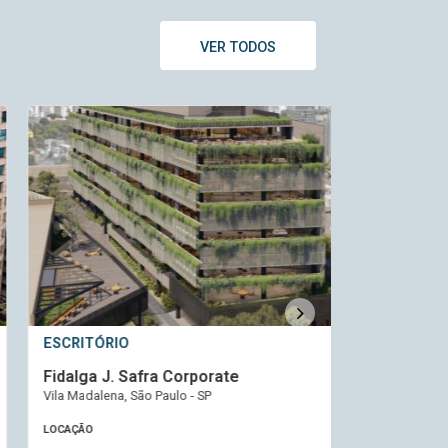
VER TODOS
SCRITÓRIO
ESCRITÓRIO
idalga J. Safra Corporate
Berrini 1681
la Madalena, São Paulo - SP
Berrini, São Paul
OCAÇÃO
LOCAÇÃO