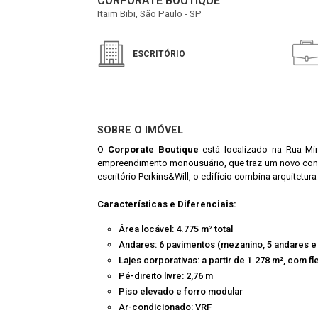
CORPORATE BOUTIQUE
Itaim Bibi, São Paulo - SP
ESCRITÓRIO
SOBRE O IMÓVEL
O
Corporate Boutique
está localizado na Rua Min
empreendimento monousuário, que traz um novo conce
escritório Perkins&Will, o edifício combina arquitetur
Características e Diferenciais:
Área locável: 4.775 m² total
Andares: 6 pavimentos (mezanino, 5 andares e
Lajes corporativas: a partir de 1.278 m², com fl
Pé-direito livre: 2,76 m
Piso elevado e forro modular
Ar-condicionado: VRF