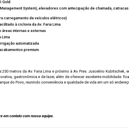
D Gold
g Management System), elevadores com antecipação de chamada, catracas 
ra carregamento de veículos elétricos)
cilitado à ciclovia da Av. Faria Lima
 áreas internas e externas
a Lima
irrigação automatizada
 e acabamentos premium
as 250 metros da Av. Faria Lima e próximo à Av. Pres. Juscelino Kubitschek,
rativa, gastronômica e de lazer, além de oferecer excelente mobilidade: fi
Parque do Povo, reunindo conveniência e qualidade de vida em um só endereç
re em contato com nossa equipe.