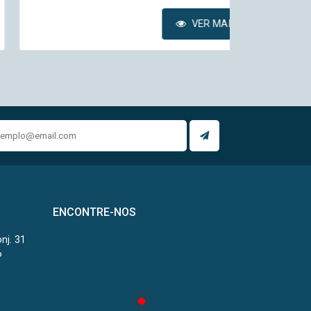
VER MAIS
ENCONTRE-NOS
onj. 31
P