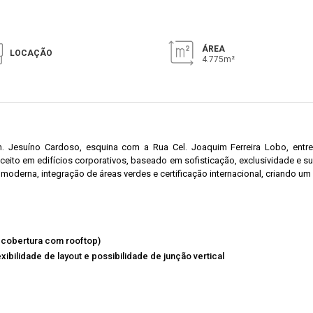
ÁREA
LOCAÇÃO
4.775m²
. Jesuíno Cardoso, esquina com a Rua Cel. Joaquim Ferreira Lobo, entre 
ito em edifícios corporativos, baseado em sofisticação, exclusividade e s
a moderna, integração de áreas verdes e certificação internacional, criando um
 cobertura com rooftop)
exibilidade de layout e possibilidade de junção vertical