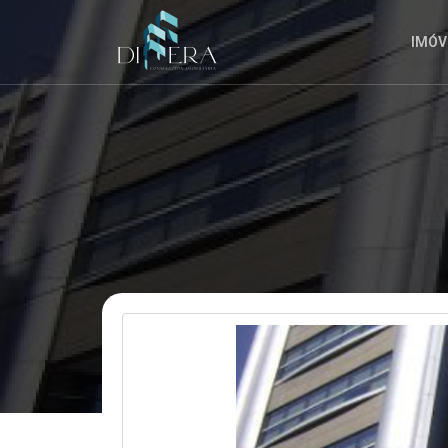
EMPRESA
E
IMÓV
ENTENDO
QUE
POSSO
CANCELAR
A
INSCRIÇÃO
A
QUALQUER
MOMENTO.
ENVIAR