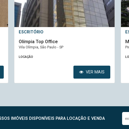
ESCRITÓRIO
E
Monousuário Módulo Rebouças
A
Pinheiros, São Paulo - SP
Fa
LOCAÇÃO
L
VER MAIS
SOS IMÓVEIS DISPONÍVEIS PARA LOCAÇÃO E VENDA