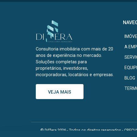
NAVE
IMÓVE
A EM
Consultoria imobiliária com mais de 20
anos de experiência no mercado.
SERV
Soluções completas para
EQUIP
proprietários, investidores,
incorporadoras, locatários e empresas.
BLOG
TERM
VEJA MAIS
© Differa 2026 - Todos os direitos reservados - CRECI/