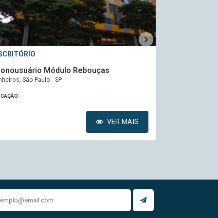
SCRITÓRIO
ESCRITÓRIO
mauri
Pinheiros C
ria Lima, São Paulo - SP
Pinheiros, São P
OCAÇÃO
LOCAÇÃO
VER MAIS