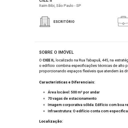
CIEE II
Itaim Bibi, São Paulo - SP
ESCRITÓRIO
SOBRE O IMÓVEL
O
CIEE II,
localizado na Rua Tabapuã, 445, na estraté
o edifício combina especificações técnicas de alto
proporcionando espaços flexíveis que atendem às di
Características e Diferenciais:
Área locável: 500 m² por andar
70 vagas de estacionamento
Imagem corporativa sólida: Edifício com boa 
Infraestrutura: O edifício conta com especifi
Localização: