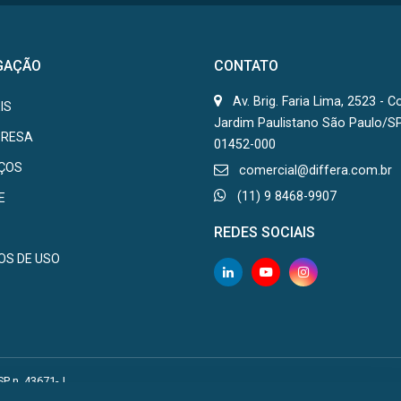
GAÇÃO
CONTATO
Av. Brig. Faria Lima, 2523 - C
IS
Jardim Paulistano São Paulo/S
PRESA
01452-000
IÇOS
comercial@differa.com.br
(11) 9 8468-9907
E
REDES SOCIAIS
OS DE USO
SP n. 43671-J