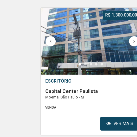
R$ 1.300.000,00
1
2
3
4
5
ESCRITÓRIO
Capital Center Paulista
Moema, São Paulo - SP
VENDA
VER MAIS