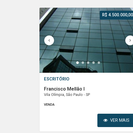
R$ 4.500.000,00
1
2
3
4
5
ESCRITÓRIO
Francisco Mellão I
Vila Olímpia, São Paulo - SP
VENDA
VER MAIS