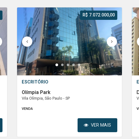
R$ 7.072.000,00
1
2
3
4
5
ESCRITÓRIO
Olímpia Park
Vila Olímpia, São Paulo - SP
V
VENDA
V
VER MAIS