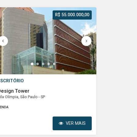
R$ 55.000.000,00
1
2
3
4
5
ESCRITÓRIO
Design Tower
ila Olímpia, São Paulo - SP
ENDA
VER MAIS