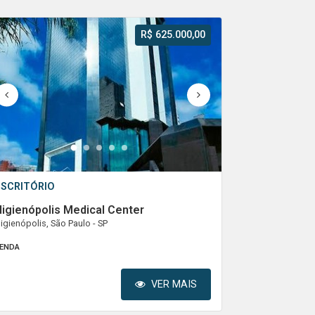
R$ 625.000,00
1
2
3
4
5
ESCRITÓRIO
igienópolis Medical Center
igienópolis, São Paulo - SP
ENDA
VER MAIS