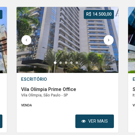
R$ 14.500,00
1
2
3
4
5
ESCRITÓRIO
Vila Olímpia Prime Office
S
Vila Olímpia, São Paulo - SP
I
VENDA
V
VER MAIS