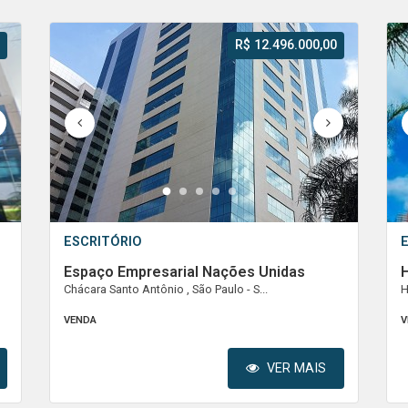
R$ 12.496.000,00
1
2
3
4
5
ESCRITÓRIO
Espaço Empresarial Nações Unidas
H
Chácara Santo Antônio , São Paulo - S...
H
VENDA
V
VER MAIS