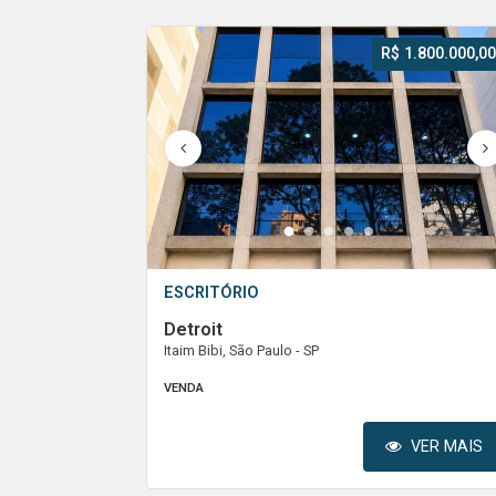
R$ 1.800.000,00
1
2
3
4
5
ESCRITÓRIO
Detroit
Itaim Bibi, São Paulo - SP
VENDA
VER MAIS