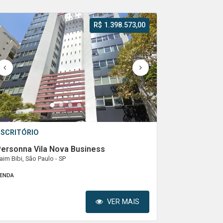
R$ 1.398.573,00
1
2
3
4
5
ESCRITÓRIO
Personna Vila Nova Business
taim Bibi, São Paulo - SP
ENDA
VER MAIS