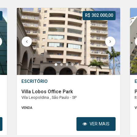
R$ 302.000,00
1
2
3
4
5
ESCRITÓRIO
Villa Lobos Office Park
Vila Leopoldina , São Paulo - SP
I
VENDA
V
VER MAIS